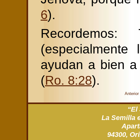
).
6
Recordemos:
(especialmente l
ayudan a bien a
(
).
Ro. 8:28
Anterior
“El
La Semilla 
Apart
94300, Ori