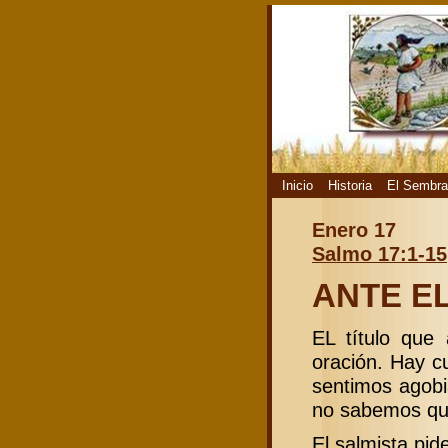
Inicio
Historia
El Sembra
Enero 17
Salmo 17:1-15
ANTE E
EL título que
oración. Hay c
sentimos agobi
no sabemos qué
El salmista pid