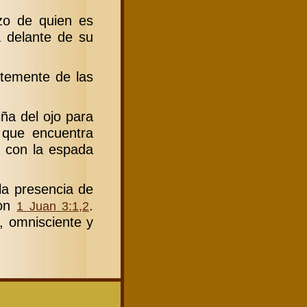
azo de quien es
 delante de su
ntemente de las
iña del ojo para
o que encuentra
o con la espada
la presencia de
con
.
1 Juan 3:1,2
, omnisciente y