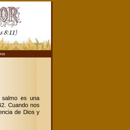
ros
e salmo es una
142. Cuando nos
encia de Dios y