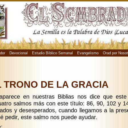
dor
Devocional
Estudio Bíblico Semanal
Evangelismo
Orad por Nosot
L TRONO DE LA GRACIA
 aparece en nuestras Biblias nos dice que est
uatro salmos más con este título: 86, 90, 102 y 
ados y desesperados, cuando llegamos a la pres
 pedir, este salmo nos puede ayudar.
e: