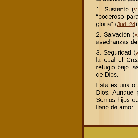
1. Sustento (
v
“poderoso par
gloria” (
)
Jud. 24
2. Salvación (
v
asechanzas del
3. Seguridad (
la cual el Cre
refugio bajo l
de Dios.
Esta es una or
Dios. Aunque 
Somos hijos de
lleno de amor.