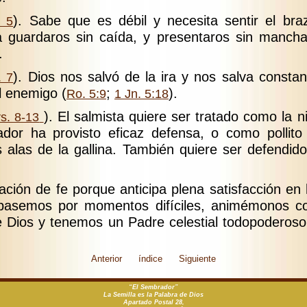
). Sabe que es débil y necesita sentir el br
. 5
a guardaros sin caída, y presentaros sin mancha
.
). Dios nos salvó de la ira y nos salva consta
. 7
 enemigo (
;
).
Ro. 5:9
1 Jn. 5:18
). El salmista quiere ser tratado como la n
vs. 8-13
ador ha provisto eficaz defensa, o como pollit
as alas de la gallina. También quiere ser defendid
ación de fe porque anticipa plena satisfacción en 
pasemos por momentos difíciles, animémonos 
 Dios y tenemos un Padre celestial todopoderoso
Anterior
índice
Siguiente
“El Sembrador”
La Semilla es la Palabra de Dios
Apartado Postal 28,