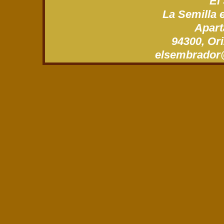
“El
La Semilla 
Apart
94300, Ori
xm.gro.roda