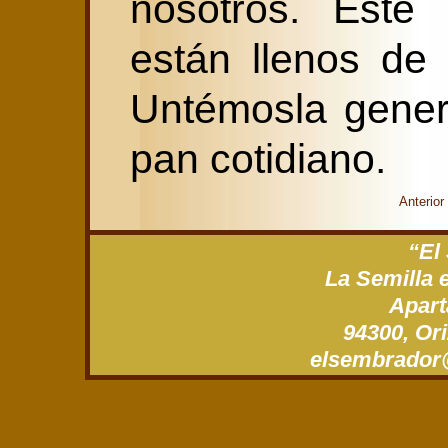
nosotros. Este 
están llenos de 
Untémosla gener
pan cotidiano.
Anterior
“El
La Semilla 
Apart
94300, Ori
xm.gro.roda