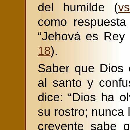
del humilde (
vs
como respuesta 
“Jehová es Rey 
).
18
Saber que Dios 
al santo y confu
dice: “Dios ha o
su rostro; nunca l
creyente sabe q