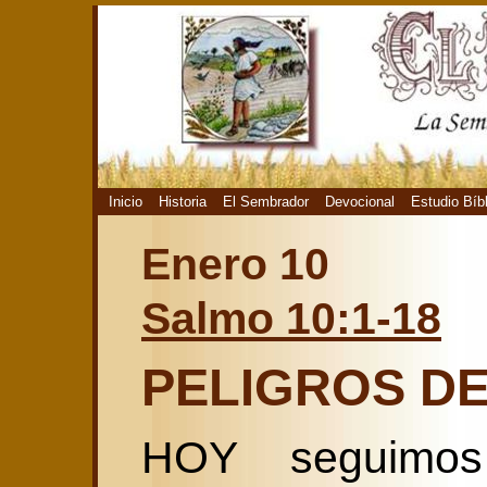
Inicio
Historia
El Sembrador
Devocional
Estudio Bíb
Enero 10
Salmo 10:1-18
PELIGROS D
HOY seguimo