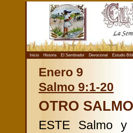
Inicio
Historia
El Sembrador
Devocional
Estudio Bíb
Enero 9
Salmo 9:1-20
OTRO SALMO
ESTE Salmo y e