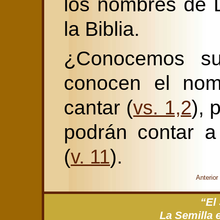
los nombres de 
la Biblia.
¿Conocemos s
conocen el nom
cantar (
), 
vs. 1,2
podrán contar a
(
).
v. 11
Anterior
“El
La Semilla 