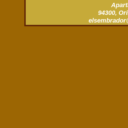
Apart
94300, Ori
xm.gro.roda