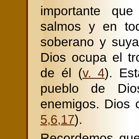
importante que
salmos y en tod
soberano y suya s
Dios ocupa el t
de él (
). Es
v. 4
pueblo de Di
enemigos. Dios c
).
5,6,17
Recordemos que